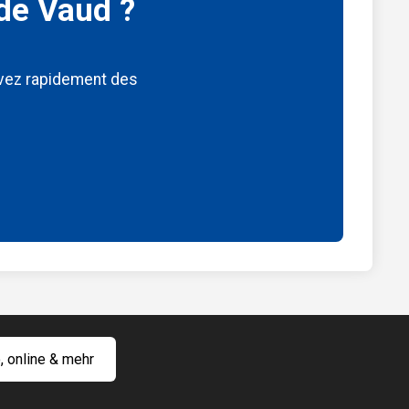
 de Vaud ?
vez rapidement des
o, online & mehr