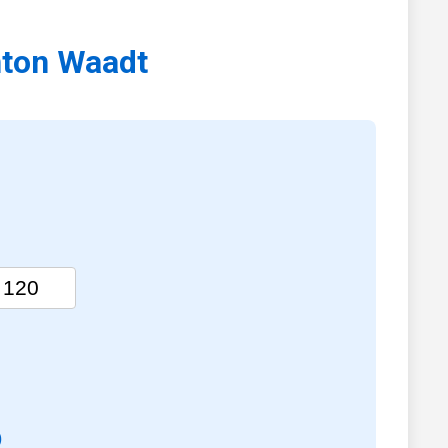
nton Waadt
)