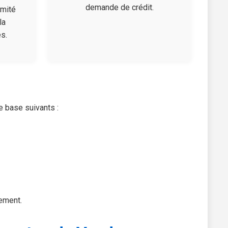
demande de crédit.
rmité
la
s.
e base suivants :
cement.