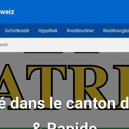
hweiz
Sofortkredit
Hypothek
Kreditrechner
Kreditvergle
aadt
vé dans le canton d
& Rapide