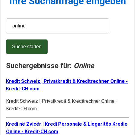
Ihre Suchanfrage eingeben
Suche starten
Suchergebnisse für:
Online
Kredit Schweiz | Privatkredit & Kreditrechner Online -
Kredit-CH.com
Kredit Schweiz | Privatkredit & Kreditrechner Online -
Kredit-CH.com
Kredi në Zvicër | Kredi Personale & Llogaritës Kredie
Online - Kredit-CH.com