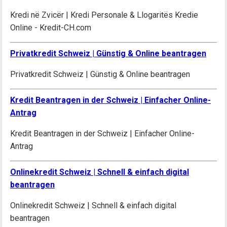
Kredi në Zvicër | Kredi Personale & Llogaritës Kredie
Online - Kredit-CH.com
Privatkredit Schweiz | Günstig & Online beantragen
Privatkredit Schweiz | Günstig & Online beantragen
Kredit Beantragen in der Schweiz | Einfacher Online-
Antrag
Kredit Beantragen in der Schweiz | Einfacher Online-
Antrag
Onlinekredit Schweiz | Schnell & einfach digital
beantragen
Onlinekredit Schweiz | Schnell & einfach digital
beantragen